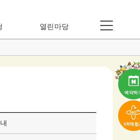
청
열린마당
예약하
안내
VR체험