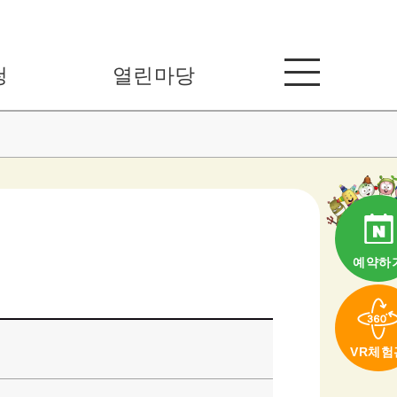
청
열린마당
예약하
VR체험