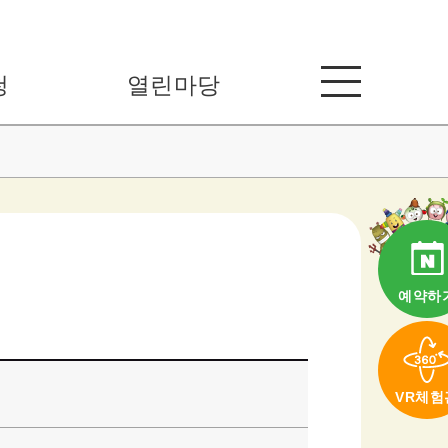
청
열린마당
예약하
VR체험