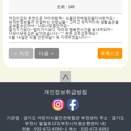
조회 : 148
어린이집의 추천으로 아이와함께~ 식품안전체험관을다녀왓어요~
유익한정보들과 친절하신 선생님들~ 그리고 우리아이의 생활습관을
공부할수있어서~ 너무너무좋았어요~
멀리가기보다~멀리가기보다 아이와 행복한시간을 보내게되어~
너무너무뜻깊은 날이었습니다~^^ 완죤 강추강추해요!!
5월 14일은 식품 안전의날!! 꼭 기억하겠습니다~~
＜ 이전
다음 ＞
목록으로
∧
개인정보취급방침
기관명 : 경기도 어린이식품안전체험관 부천센터 주소 : 경기도
부천시 벌말로122(부천시자원순환센터 내)
전화 : 032-672-6590~1 팩스 : 032-672-6592