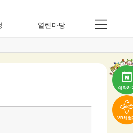
청
열린마당
예약하
VR체험