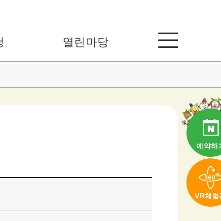
청
열린마당
예약하
VR체험