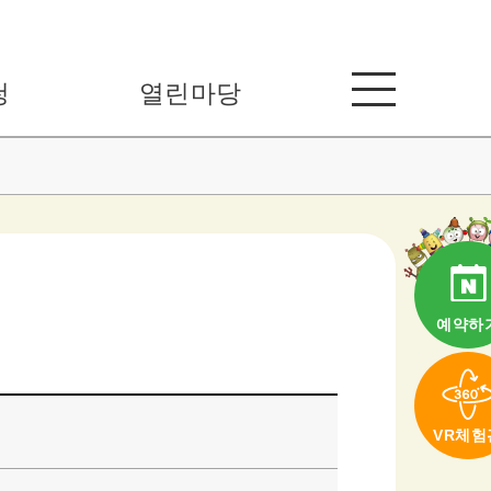
청
열린마당
예약하
VR체험