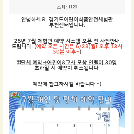
조회 : 1120
안녕하세요. 경기도어린이식품안전체험관
부천센터입니다.
25년 7월 체험관 예약 시스템 오픈 전 사전안내
드립니다. (
예약 오픈 시간은 6/23(월) 오후 13시
30분 이후~
)
❗❗단체 예약→어린이&교사 포함 인원이 30명
초과일 시 예약이 취소
됩니다
.
예약에 참고하시길 바랍니다:-)